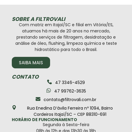
SOBRE A FILTROVALI
Com matriz em Itajaí/SC e filial em Vitória/ES,
atuamos há mais de 20 anos no mercado,
prestando serviços de filtragem, desidratação e
análise de óleo, flushing, limpeza química e teste
hidrostático para todo o Brasil.
SAIBA MAIS
CONTATO
47 3346-4529
47 99762-3635
contato@filtrovali.com.br
Rua Enedina D’ávila Ferreira nº 1094, Bairro
Cordeiros Itajaí/SC – CEP 88310-691
HORÁRIO DE FUNCIONAMENTO
Segunda à Sexta-feira
08h às 12h e das 13h30 às 18h