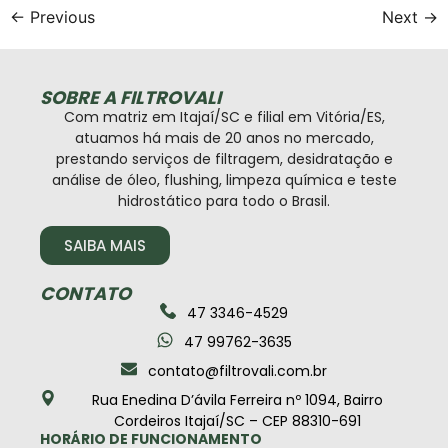
←
Previous
Next
→
SOBRE A FILTROVALI
Com matriz em Itajaí/SC e filial em Vitória/ES,
atuamos há mais de 20 anos no mercado,
prestando serviços de filtragem, desidratação e
análise de óleo, flushing, limpeza química e teste
hidrostático para todo o Brasil.
SAIBA MAIS
CONTATO
47 3346-4529
47 99762-3635
contato@filtrovali.com.br
Rua Enedina D’ávila Ferreira nº 1094, Bairro
Cordeiros Itajaí/SC – CEP 88310-691
HORÁRIO DE FUNCIONAMENTO