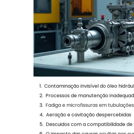
Contaminação invisível do óleo hidráu
Processos de manutenção inadequa
Fadiga e microfissuras em tubulações
Aeração e cavitação despercebidas
Descuidos com a compatibilidade de m
O impacto das causas ocultas nos cus