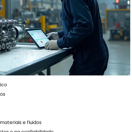
lico
dos
ateriais e fluidos
tos e na confiabilidade