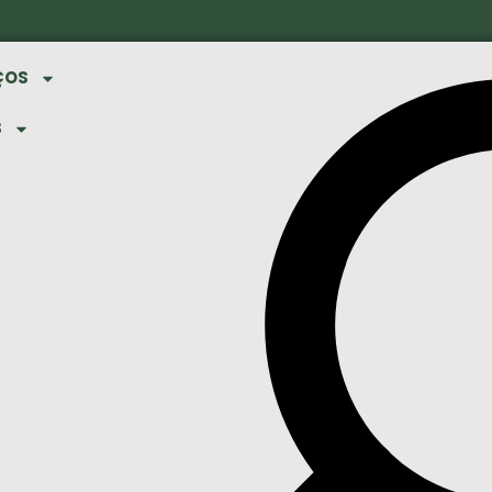
ÇOS
S