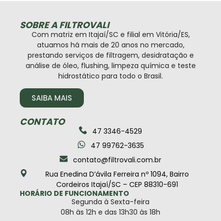
SOBRE A FILTROVALI
Com matriz em Itajaí/SC e filial em Vitória/ES,
atuamos há mais de 20 anos no mercado,
prestando serviços de filtragem, desidratação e
análise de óleo, flushing, limpeza química e teste
hidrostático para todo o Brasil.
SAIBA MAIS
CONTATO
47 3346-4529
47 99762-3635
contato@filtrovali.com.br
Rua Enedina D’ávila Ferreira nº 1094, Bairro
Cordeiros Itajaí/SC – CEP 88310-691
HORÁRIO DE FUNCIONAMENTO
Segunda à Sexta-feira
08h às 12h e das 13h30 às 18h