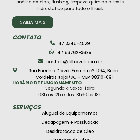
análise de óleo, flushing, limpeza química e teste
hidrostático para todo o Brasil.
SAIBA MAIS
CONTATO
47 3346-4529
47 99762-3635
contato@filtrovali.com.br
Rua Enedina D’ávila Ferreira nº 1094, Bairro
Cordeiros Itajaí/SC – CEP 88310-691
HORÁRIO DE FUNCIONAMENTO
Segunda à Sexta-feira
08h às 12h e das 13h30 às 18h
SERVIÇOS
Aluguel de Equipamentos
Decapagem e Passivação
Desidratação de Óleo