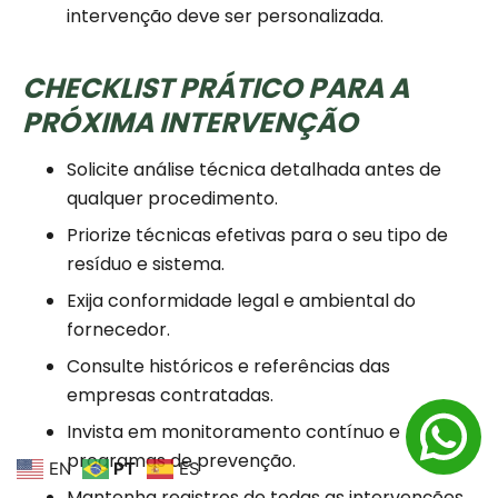
intervenção deve ser personalizada.
CHECKLIST PRÁTICO PARA A
PRÓXIMA INTERVENÇÃO
Solicite análise técnica detalhada antes de
qualquer procedimento.
Priorize técnicas efetivas para o seu tipo de
resíduo e sistema.
Exija conformidade legal e ambiental do
fornecedor.
Consulte históricos e referências das
empresas contratadas.
Invista em monitoramento contínuo e
programas de prevenção.
EN
PT
ES
Mantenha registros de todas as intervenções