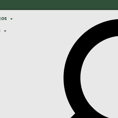
ÇOS
S