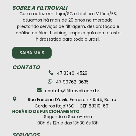
SOBRE A FILTROVALI
Com matriz em Itajaí/SC e filial em Vitória/ES,
atuamos há mais de 20 anos no mercado,
prestando serviços de filtragem, desidratação e
análise de óleo, flushing, limpeza química e teste
hidrostático para todo o Brasil.
SAIBA MAIS
CONTATO
47 3346-4529
47 99762-3635
contato@filtrovali.com.br
Rua Enedina D’ávila Ferreira nº 1094, Bairro
Cordeiros Itajaí/SC – CEP 88310-691
HORÁRIO DE FUNCIONAMENTO
Segunda à Sexta-feira
08h às 12h e das 13h30 às 18h
SERVIÇOS