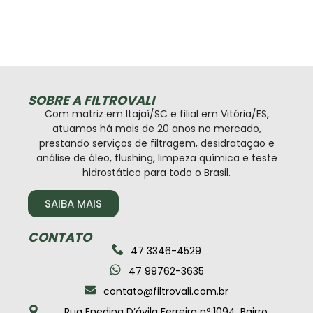
SOBRE A FILTROVALI
Com matriz em Itajaí/SC e filial em Vitória/ES,
atuamos há mais de 20 anos no mercado,
prestando serviços de filtragem, desidratação e
análise de óleo, flushing, limpeza química e teste
hidrostático para todo o Brasil.
SAIBA MAIS
CONTATO
47 3346-4529
47 99762-3635
contato@filtrovali.com.br
Rua Enedina D’ávila Ferreira nº 1094, Bairro