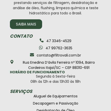
prestando serviços de filtragem, desidratação e
análise de óleo, flushing, limpeza química e teste
hidrostático para todo o Brasil.
SAIBA MAIS
CONTATO
47 3346-4529
47 99762-3635
contato@filtrovali.com.br
Rua Enedina D’ávila Ferreira nº 1094, Bairro
Cordeiros Itajaí/SC – CEP 88310-691
HORÁRIO DE FUNCIONAMENTO
Segunda à Sexta-feira
08h às 12h e das 13h30 às 18h
SERVIÇOS
Aluguel de Equipamentos
Decapagem e Passivação
Desidratação de Óleo