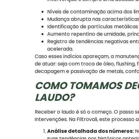
Níveis de contaminação acima dos li
Mudança abrupta nas características 
Identificação de partículas metálicas
Aumento repentino de umidade, princ
Registro de tendências negativas entr
acelerada.
Caso esses indícios apareçam, a manutenç
de atuar: seja com troca de óleo, flushing,
decapagem e passivação de metais, confo
COMO TOMAMOS DECI
LAUDO?
Receber o laudo é só o começo. O passo se
intervenções. Na Filtrovali, este process
Análise detalhada dos números:
N
suas tendências nos históricos anteri