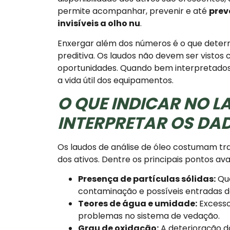
permite acompanhar, prevenir e até
prev
invisíveis a olho nu
.
Enxergar além dos números é o que dete
preditiva. Os laudos não devem ser visto
oportunidades. Quando bem interpretado
a vida útil dos equipamentos.
O QUE INDICAR NO L
INTERPRETAR OS DA
Os laudos de análise de óleo costumam tra
dos ativos. Dentre os principais pontos av
Presença de partículas sólidas:
Qua
contaminação e possíveis entradas d
Teores de água e umidade:
Excesso
problemas no sistema de vedação.
Grau de oxidação:
A deterioração d