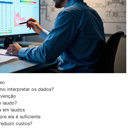
leo
mo interpretar os dados?
ervenção
o laudo?
a em laudos
re ela é suficiente
reduzir custos?