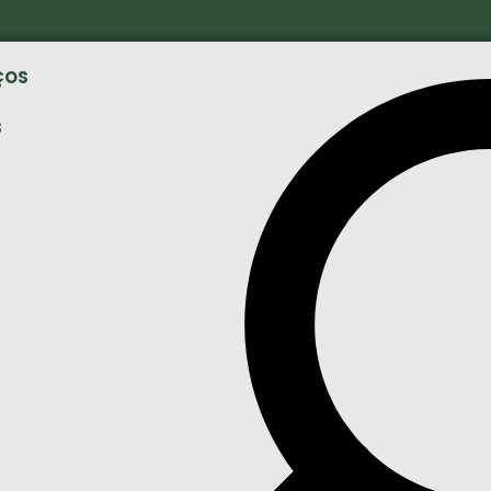
ÇOS
S